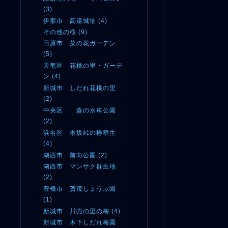
(3)
伊那市 高遠城址 (4)
その他の桜 (9)
田原市 菜の花ガーデン
(5)
天竜区 花桃の里・ガーデ
ン (4)
新城市 しだれ花桃の里
(2)
中央区 森の水車公園
(2)
浜名区 本坂峠の椿群生
(4)
湖西市 前向公園 (2)
湖西市 マンサク群生地
(2)
豊橋市 賀茂しょうぶ園
(1)
新城市 川売の里の梅 (4)
新城市 木下しだれ梅園