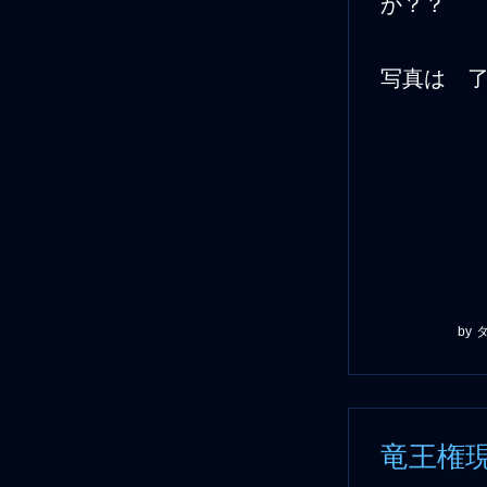
か？？ 
写真は 
by
竜王権