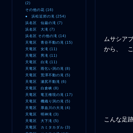
(2)
その他の花 (16)
● 浜松近郊の滝 (254)
浜名区 仙巌の滝 (7)
浜名区 大滝 (7)
浜名区 その他の滝 (14)
ムサシア
天竜区 青谷不動の滝 (15)
から、 
天竜区 女滝 (11)
天竜区 男滝 (11)
天竜区 白滝 (11)
天竜区 雨乞い渕の滝 (8)
天竜区 荒澤不動の滝 (5)
天竜区 瀬尻不動滝 (6)
天竜区 白倉峡 (8)
天竜区 竜王権現の滝 (17)
天竜区 機織り渕の滝 (5)
天竜区 厚血川の大滝 (4)
天竜区 明神滝 (3)
こんな足
天竜区 大下滝 (5)
天竜区 カミタカダル (3)