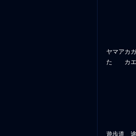
ヤマアカ
た カエ
遊歩道 