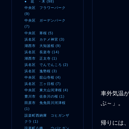
● 花 ・木 (98)
中央区 フラワーパーク
(9)
中央区 ガーデンパーク
(7)
中央区 寒桜 (5)
浜名区 カナメ神宮 (3)
湖西市 大知波桜 (9)
浜名区 長楽寺 (14)
湖西市 正太寺 (1)
浜名区 でんでんころ (2)
浜名区 逸勢桜 (3)
中央区 舘山寺桜 (4)
浜名区 三ヶ日桜 (7)
中央区 東大山河津桜 (4)
車外気温
豊川市 佐奈川の桜 (1)
ぶ～」
田原市 免免田川河津桜
(1)
設楽町西納庫 コヒガンザ
クラ (1)
帰りには
設楽町八橋 ウバヒガン