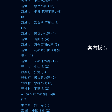
天竜区 その他の滝 (44)
新城市 県民の森 (13)
新城市 桐谷 荒澤不動の滝
(5)
新城市 乙女沢 不動の滝
(10)
新城市 阿寺の七滝 (4)
新城市 百間滝 (4)
新城市 河合百間の滝 (6)
案内板も
新城市 花の木公園（寒狭
峡） (3)
新城市 その他の滝 (12)
豊川市 牛の滝 (2)
設楽町 穴滝 (5)
設楽町 岩古谷の滝 (6)
豊根村 水神の滝 (3)
豊根村 不動滝 (2)
● 浜松近郊の神社仏閣
(52)
中央区 舘山寺 (1)
森 町 小國神社 (2)