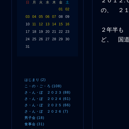
２０１２.
日
月
火
水
木
金
土
の、 
01
02
03
04
05
06
07
08
09
10
11
12
13
14
15
16
２年半も
17
18
19
20
21
22
23
ど、 国
24
25
26
27
28
29
30
31
はじまり (2)
こ・の・ご・ろ (108)
さ・ん・ぽ ２０２３ (88)
さ・ん・ぽ ２０２４ (61)
さ・ん・ぽ ２０２５ (66)
さ・ん・ぽ ２０２６ (7)
男子会 (18)
食事会 (31)