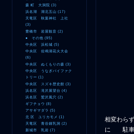
森 町 大洞院 (3)
浜名湖 湖北五山 (17)
天竜区 秋葉神社 上社
(3)
豊橋市 岩屋観音 (2)
● その他 (95)
中央区 浜松城 (5)
中央区 佐鳴湖花火大会
(6)
中央区 ぬくもりの森 (3)
中央区 うなぎパイファク
トリー (1)
中央区 スズキ歴史館 (3)
浜名区 滝沢展望台 (4)
浜名区 鷲沢風穴 (2)
ギフチョウ (8)
アサギマダラ (5)
北 区 ユリカモメ (1)
相変わら
天竜区 青谷鍾乳洞 (2)
に 駐車
新城市 乳岩 (7)