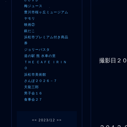
梅ジュース
豊川市桜ヶ丘ミュージアム
ヤモリ
映画②
銀だこ
浜松市プレミアム付き商品
券
ジョリーパスタ
道の駅 熊 水車の里
撮影日２０
ＴＨＥ ＣＡＦＥ ＩＲＩＮ
Ｏ
浜松市美術館
さんぽ２０２６－７
天龍三郎
男子会１６
食事会２７
<<
2023/12
>>