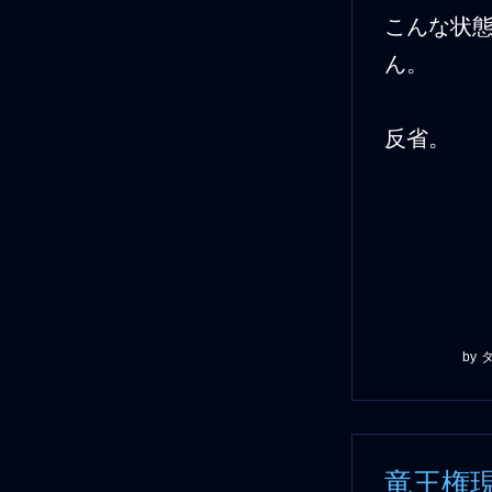
こんな状
ん。 竜
反省。 
by
竜王権