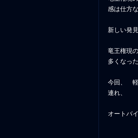
感は仕方
新しい発
竜王権現
多くなっ
今回、 
連れ、
オートバ