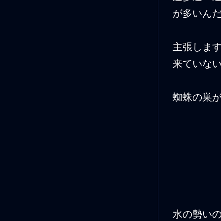
が多いん
主張しま
来ていな
蜘蛛の巣
水の勢い