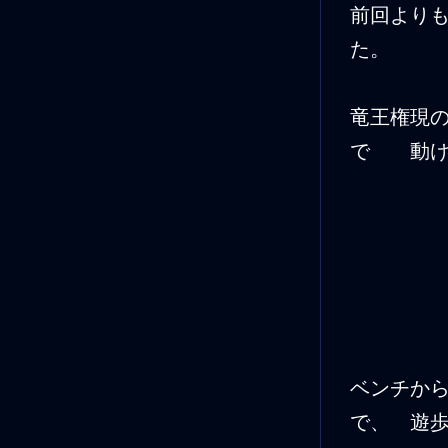
前回より
た。
竜王権現
で 動け
ベンチか
で、 遊